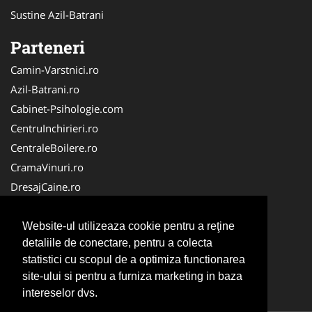
Sustine Azil-Batrani
Parteneri
Camin-Varstnici.ro
Azil-Batrani.ro
Cabinet-Psihologie.com
CentruInchirieri.ro
CentraleBoilere.ro
CramaVinuri.ro
DresajCaine.ro
Medic-Bun.com
Alpinist-Utilitar.com
Website-ul utilizeaza cookie pentru a reţine
detaliile de conectare, pentru a colecta
Birouri-Cadastru.ro
statistici cu scopul de a optimiza functionarea
FirmaTractariAuto.ro
site-ului si pentru a furniza marketing in baza
Service-Reparatii.com
intereselor dvs.