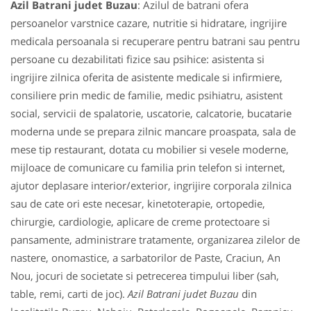
Azil Batrani judet Buzau
: Azilul de batrani ofera
persoanelor varstnice cazare, nutritie si hidratare, ingrijire
medicala persoanala si recuperare pentru batrani sau pentru
persoane cu dezabilitati fizice sau psihice: asistenta si
ingrijire zilnica oferita de asistente medicale si infirmiere,
consiliere prin medic de familie, medic psihiatru, asistent
social, servicii de spalatorie, uscatorie, calcatorie, bucatarie
moderna unde se prepara zilnic mancare proaspata, sala de
mese tip restaurant, dotata cu mobilier si vesele moderne,
mijloace de comunicare cu familia prin telefon si internet,
ajutor deplasare interior/exterior, ingrijire corporala zilnica
sau de cate ori este necesar, kinetoterapie, ortopedie,
chirurgie, cardiologie, aplicare de creme protectoare si
pansamente, administrare tratamente, organizarea zilelor de
nastere, onomastice, a sarbatorilor de Paste, Craciun, An
Nou, jocuri de societate si petrecerea timpului liber (sah,
table, remi, carti de joc).
Azil Batrani judet Buzau
din