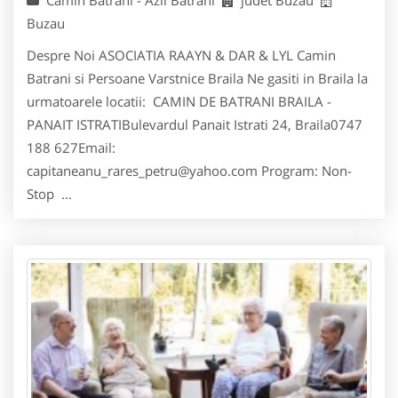
Camin Batrani - Azil Batrani
judet Buzau
Buzau
Despre Noi ASOCIATIA RAAYN & DAR & LYL Camin
Batrani si Persoane Varstnice Braila Ne gasiti in Braila la
urmatoarele locatii: CAMIN DE BATRANI BRAILA -
PANAIT ISTRATIBulevardul Panait Istrati 24, Braila0747
188 627Email:
capitaneanu_rares_petru@yahoo.com Program: Non-
Stop ...