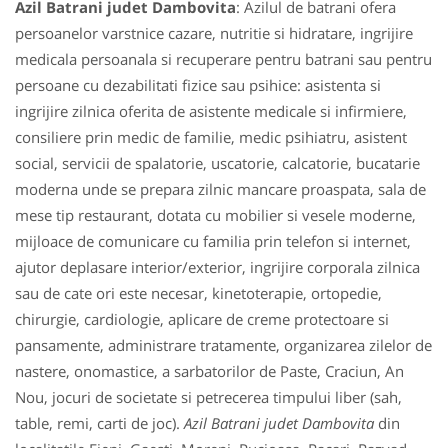
Azil Batrani judet Dambovita
: Azilul de batrani ofera
persoanelor varstnice cazare, nutritie si hidratare, ingrijire
medicala persoanala si recuperare pentru batrani sau pentru
persoane cu dezabilitati fizice sau psihice: asistenta si
ingrijire zilnica oferita de asistente medicale si infirmiere,
consiliere prin medic de familie, medic psihiatru, asistent
social, servicii de spalatorie, uscatorie, calcatorie, bucatarie
moderna unde se prepara zilnic mancare proaspata, sala de
mese tip restaurant, dotata cu mobilier si vesele moderne,
mijloace de comunicare cu familia prin telefon si internet,
ajutor deplasare interior/exterior, ingrijire corporala zilnica
sau de cate ori este necesar, kinetoterapie, ortopedie,
chirurgie, cardiologie, aplicare de creme protectoare si
pansamente, administrare tratamente, organizarea zilelor de
nastere, onomastice, a sarbatorilor de Paste, Craciun, An
Nou, jocuri de societate si petrecerea timpului liber (sah,
table, remi, carti de joc).
Azil Batrani judet Dambovita
din