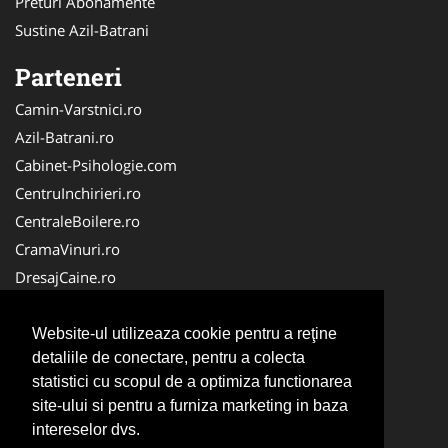
Preturi Abonamente
Sustine Azil-Batrani
Parteneri
Camin-Varstnici.ro
Azil-Batrani.ro
Cabinet-Psihologie.com
CentruInchirieri.ro
CentraleBoilere.ro
CramaVinuri.ro
DresajCaine.ro
Medic-Bun.com
Alpinist-Utilitar.com
Website-ul utilizeaza cookie pentru a reţine
detaliile de conectare, pentru a colecta
Birouri-Cadastru.ro
statistici cu scopul de a optimiza functionarea
FirmaTractariAuto.ro
site-ului si pentru a furniza marketing in baza
Service-Reparatii.com
intereselor dvs.