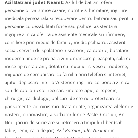
Azil Batrani judet Neamt
: Azilul de batrani ofera
persoanelor varstnice cazare, nutritie si hidratare, ingrijire
medicala persoanala si recuperare pentru batrani sau pentru
persoane cu dezabilitati fizice sau psihice: asistenta si
ingrijire zilnica oferita de asistente medicale si infirmiere,
consiliere prin medic de familie, medic psihiatru, asistent
social, servicii de spalatorie, uscatorie, calcatorie, bucatarie
moderna unde se prepara zilnic mancare proaspata, sala de
mese tip restaurant, dotata cu mobilier si vesele moderne,
mijloace de comunicare cu familia prin telefon si internet,
ajutor deplasare interior/exterior, ingrijire corporala zilnica
sau de cate ori este necesar, kinetoterapie, ortopedie,
chirurgie, cardiologie, aplicare de creme protectoare si
pansamente, administrare tratamente, organizarea zilelor de
nastere, onomastice, a sarbatorilor de Paste, Craciun, An
Nou, jocuri de societate si petrecerea timpului liber (sah,
table, remi, carti de joc).
Azil Batrani judet Neamt
din