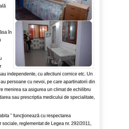
ală
ăsa în
u
u
r
au independente, cu afectiuni cornice etc. Un
are au persoane cu nevoi, pe care apartinatorii din
are menirea sa asigurea un climat de echilibru
darea sau prescriptia medicului de specialitate,
abita " funcţionează cu respectarea
or sociale, reglementat de Legea nr. 292/2011,