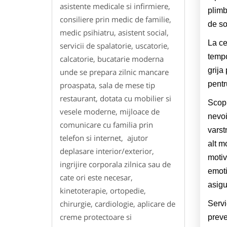
asistente medicale si infirmiere,
plimb
consiliere prin medic de familie,
de so
medic psihiatru, asistent social,
La ce
servicii de spalatorie, uscatorie,
tempo
calcatorie, bucatarie moderna
grija
unde se prepara zilnic mancare
pentru
proaspata, sala de mese tip
restaurant, dotata cu mobilier si
Scopu
vesele moderne, mijloace de
nevoi
comunicare cu familia prin
varst
telefon si internet, ajutor
alt m
deplasare interior/exterior,
motiv
ingrijire corporala zilnica sau de
emoti
cate ori este necesar,
asigu
kinetoterapie, ortopedie,
chirurgie, cardiologie, aplicare de
Servi
creme protectoare si
preve