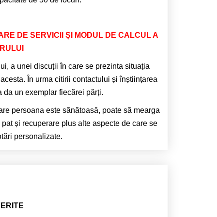
RE DE SERVICII ȘI MODUL DE CALCUL A
ARULUI
i, a unei discuții în care se prezinta situația
cesta. În urma citirii contactului și înștiințarea
a da un exemplar fiecărei părți.
n care persoana este sănătoasă, poate să mearga
la pat și recuperare plus alte aspecte de care se
tări personalizate.
FERITE