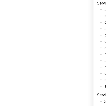
Servic
a
s
c
a
pe
c
c
r
ac
m
o
s
se
Servi
co