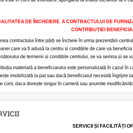
ALITATEA DE ÎNCHEIERE A CONTRACTULUI DE FURNIZA
CONTRIBUȚIEI BENEFICI
erea contractului între părți se încheie în urma prezentării centrulu
anei care va fi adusă la centru și condițiile de care va beneficia a
inătorului de termenii și condițiile centrului, se va semna și se v
ibuția materială a beneficiarului este personalizată în cazul î
 este imobilizată la pat sau dacă beneficiarul necesită îngrijire 
ne cont, daca dorește singur în cameră sau anumite modificări/do
RVICII
SERVICII ȘI FACILITĂȚI O