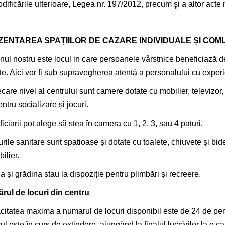
dificările ulterioare, Legea nr. 197/2012, precum şi a altor act
ZENTAREA SPAȚIILOR DE CAZARE INDIVIDUALE ȘI COM
ul nostru este locul in care persoanele vârstnice beneficiază de
tite. Aici vor fi sub supravegherea atentă a personalului cu experi
ecare nivel al centrului sunt camere dotate cu mobilier, televizor, 
entru socializare și jocuri.
iciarii pot alege să stea în camera cu 1, 2, 3, sau 4 paturi.
rile sanitare sunt spatioase și dotate cu toalete, chiuvete și b
ilier.
a și grădina stau la dispoziție pentru plimbări și recreere.
rul de locuri din centru
itatea maxima a numarul de locuri disponibil este de 24 de per
ul este în curs de extindere, ajungând la finalul lucrărilor la o c