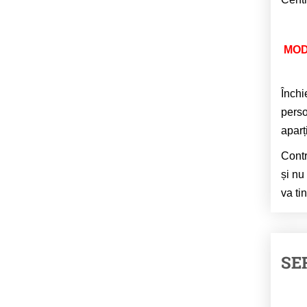
MOD
Închi
perso
aparț
Contr
și nu
va ti
SE