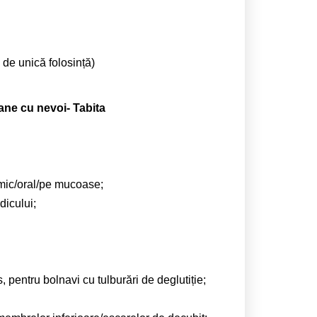
 de unică folosință)
oane cu nevoi- Tabita
mic/oral/pe mucoase;
icului;
pentru bolnavi cu tulburări de deglutiție;