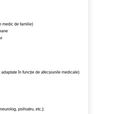
 medic de familie)
soane
ui
 adaptate în funcție de afecșiunile medicale)
eurolog, psihiatru, etc.);