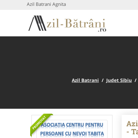
Azil Batrani Agnita
Azil Batrani
/
Judet Sibiu
/
PROMOVAT
Azi
- T