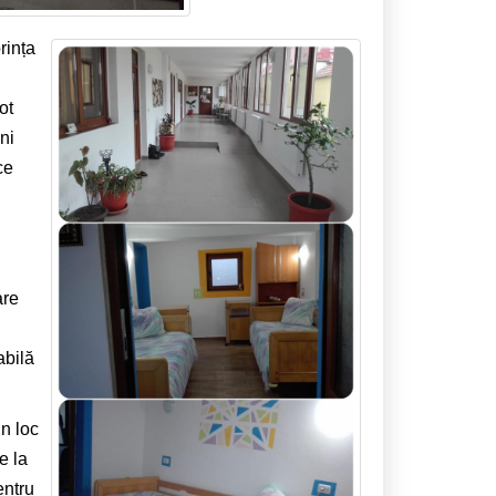
rința
ot
ni
ce
u
are
abilă
Un loc
e la
entru