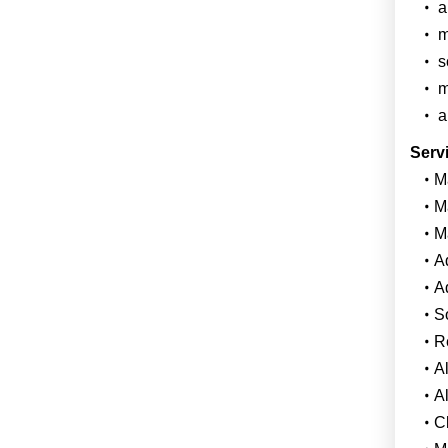
a
m
s
ma
al
Servi
Mă
Mă
Mă
A
A
So
R
A
Al
C