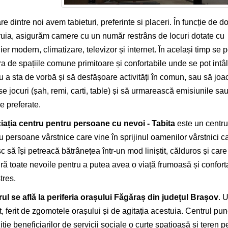
re dintre noi avem tabieturi, preferinte si placeri. În funcție de do
ruia, asigurăm camere cu un număr restrâns de locuri dotate cu
ier modern, climatizare, televizor și internet. În același timp se p
a de spațiile comune primitoare și confortabile unde se pot intâl
u a sta de vorbă și să desfășoare activități în comun, sau să joa
se jocuri (șah, remi, carti, table) și să urmarească emisiunile sa
le preferate.
ația centru pentru persoane cu nevoi - Tabita
este un centru
u persoane vârstnice care vine în sprijinul oamenilor vârstnici c
c să își petreacă bătrânețea într-un mod liniștit, călduros și care
ră toate nevoile pentru a putea avea o viață frumoasă și confort
tres.
ul se află la periferia orașului Făgăraș din județul Brașov
. 
tit, ferit de zgomotele orașului și de agitația acestuia. Centrul pun
iție beneficiarilor de servicii sociale o curte spatioasă si teren p