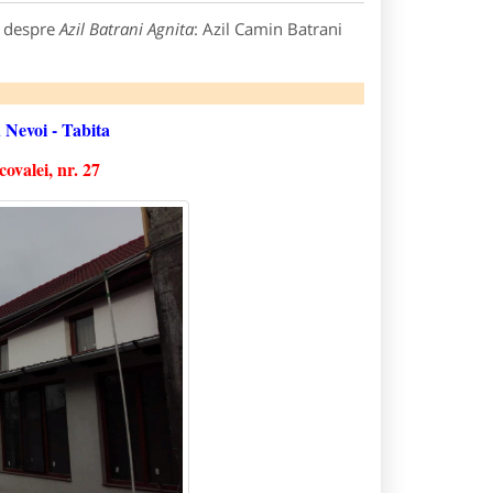
e despre
Azil Batrani Agnita
: Azil Camin Batrani
 Nevoi - Tabita
ovalei, nr. 27