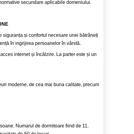
e normative secundare aplicabile domeniului.
UNE
 siguranța și confortul necesare unei bătrâneți
ență în ingrijirea persoanelor în vârstă.
acces internet și încălzire. La parter este și un
ideuri moderne, de cea mai buna calitate, precum
soane. Numarul de dormitoare fiind de 11.
apacitate de 50 de locuri.