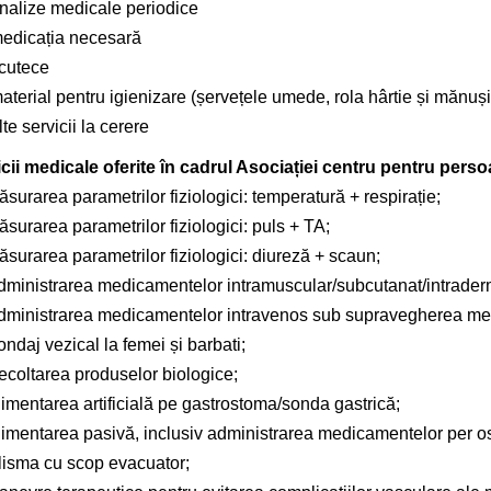
nalize medicale periodice
edicația necesară
cutece
terial pentru igienizare (șervețele umede, rola hârtie și mănuși
te servicii la cerere
cii medicale oferite în cadrul Asociației centru pentru pers
surarea parametrilor fiziologici: temperatură + respirație;
surarea parametrilor fiziologici: puls + TA;
surarea parametrilor fiziologici: diureză + scaun;
dministrarea medicamentelor intramuscular/subcutanat/intrader
dministrarea medicamentelor intravenos sub supravegherea med
ndaj vezical la femei și barbati;
ecoltarea produselor biologice;
limentarea artificială pe gastrostoma/sonda gastrică;
imentarea pasivă, inclusiv administrarea medicamentelor per os, 
lisma cu scop evacuator;