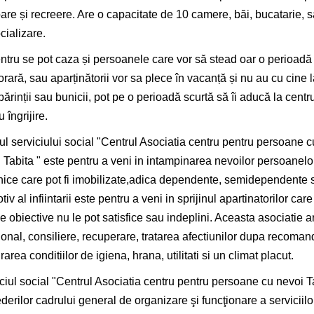
are și recreere. Are o capacitate de 10 camere, băi, bucatarie, s
cializare.
ntru se pot caza și persoanele care vor să stead oar o perioadă
rară, sau aparținătorii vor sa plece în vacanță și nu au cu cine l
 părinții sau bunicii, pot pe o perioadă scurtă să îi aducă la centr
 îngrijire.
l serviciului social "Centrul Asociatia centru pentru persoane c
 Tabita " este pentru a veni in intampinarea nevoilor persoanelo
nice care pot fi imobilizate,adica dependente, semidependente s
otiv al infiintarii este pentru a veni in sprijinul apartinatorilor c
e obiective nu le pot satisfice sau indeplini. Aceasta asociatie 
onal, consiliere, recuperare, tratarea afectiunilor dupa recoman
rarea conditiilor de igiena, hrana, utilitati si un climat placut.
ciul social "Centrul Asociatia centru pentru persoane cu nevoi T
derilor cadrului general de organizare şi funcţionare a serviciil