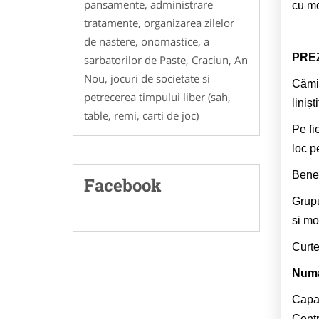
pansamente, administrare
cu mo
tratamente, organizarea zilelor
de nastere, onomastice, a
PRE
sarbatorilor de Paste, Craciun, An
Nou, jocuri de societate si
Cămin
petrecerea timpului liber (sah,
liniș
table, remi, carti de joc)
Pe fi
loc p
Benef
Facebook
Grupu
si mob
Curte
Numă
Capac
Centr