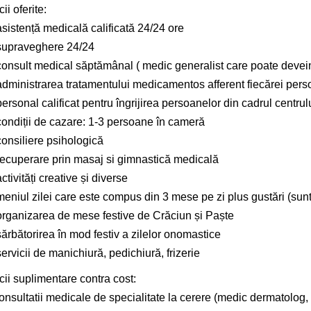
ii oferite:
sistență medicală calificată 24/24 ore
upraveghere 24/24
onsult medical săptămânal ( medic generalist care poate devein
dministrarea tratamentului medicamentos afferent fiecărei per
rsonal calificat pentru îngrijirea persoanelor din cadrul centrul
ondiții de cazare: 1-3 persoane în cameră
onsiliere psihologică
ecuperare prin masaj si gimnastică medicală
tivități creative și diverse
eniul zilei care este compus din 3 mese pe zi plus gustări (sunt
rganizarea de mese festive de Crăciun și Paște
ărbătorirea în mod festiv a zilelor onomastice
rvicii de manichiură, pedichiură, frizerie
cii suplimentare contra cost:
nsultatii medicale de specialitate la cerere (medic dermatolog, n