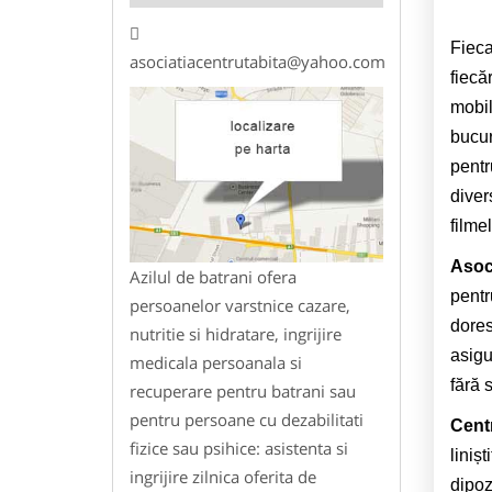
Fieca
asociatiacentrutabita@yahoo.com
fiecă
mobil
bucur
pentr
diver
filme
Asoci
Azilul de batrani ofera
pentr
persoanelor varstnice cazare,
dores
nutritie si hidratare, ingrijire
asigu
medicala persoanala si
fără s
recuperare pentru batrani sau
pentru persoane cu dezabilitati
Centr
fizice sau psihice: asistenta si
liniș
ingrijire zilnica oferita de
dipoz