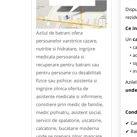
Disp
rezid
Ce i
Azilul de batrani ofera
Un
c
persoanelor varstnice cazare,
c
nutritie si hidratare, ingrijire
a
medicala persoanala si
s
recuperare pentru batrani sau
in
pentru persoane cu dezabilitati
fizice sau psihice: asistenta si
Azile
ingrijire zilnica oferita de
unde
asistente medicale si infirmiere,
consiliere prin medic de familie,
Condi
medic psihiatru, asistent social,
servicii de spalatorie, uscatorie,
Cam
✔
calcatorie, bucatarie moderna
Bai
✔
unde se prepara zilnic mancare