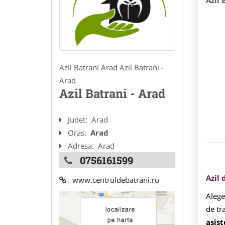
Azil 
Azil Batrani Arad Azil Batrani -
Arad
Azil Batrani - Arad
Judet:
Arad
Oras:
Arad
Adresa:
Arad
0756161599
Azil 
www.centruldebatrani.ro
Alege
de tr
asis