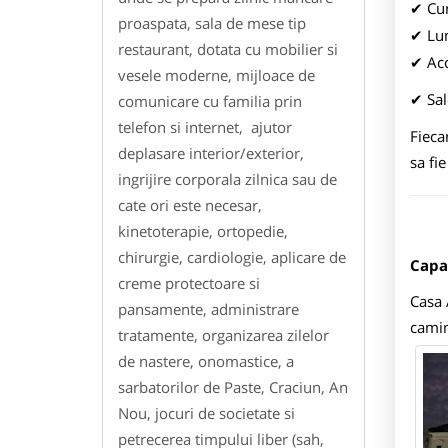
Cur
✔
proaspata, sala de mese tip
Lum
✔
restaurant, dotata cu mobilier si
Acc
✔
vesele moderne, mijloace de
Sal
comunicare cu familia prin
✔
telefon si internet, ajutor
Fieca
deplasare interior/exterior,
sa fi
ingrijire corporala zilnica sau de
cate ori este necesar,
kinetoterapie, ortopedie,
chirurgie, cardiologie, aplicare de
Capa
creme protectoare si
Casa 
pansamente, administrare
camin
tratamente, organizarea zilelor
de nastere, onomastice, a
sarbatorilor de Paste, Craciun, An
Nou, jocuri de societate si
petrecerea timpului liber (sah,