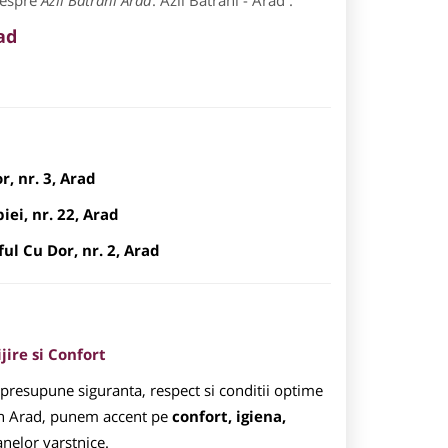
despre
Azil Batrani Arad
: Azil Batrani - Arad .
ad
r, nr. 3, Arad
iei, nr. 22, Arad
ful Cu Dor, nr. 2, Arad
jire si Confort
 presupune siguranta, respect si conditii optime
 din Arad, punem accent pe
confort, igiena,
anelor varstnice.