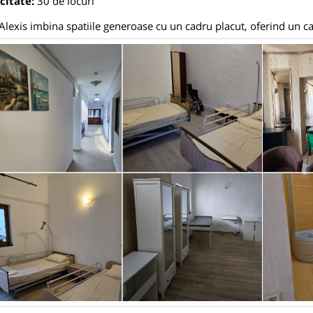
citate:
30 de locuri
Alexis imbina spatiile generoase cu un cadru placut, oferind un ca