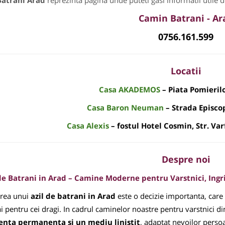
Batrani Arad
reprezinta pagina unde puteti gasi informatii utile 
Camin Batrani - Ar
0756.161.599
Locatii
Casa AKADEMOS
– Piata Pomierilo
Casa Baron Neuman
– Strada Episcop
Casa Alexis
– fostul Hotel Cosmin, Str. Var
Despre noi
de Batrani in Arad – Camine Moderne pentru Varstnici, Ingri
rea unui
azil de batrani in Arad
este o decizie importanta, care
ai pentru cei dragi. In cadrul caminelor noastre pentru varstnici
tenta permanenta si un mediu linistit
, adaptat nevoilor perso