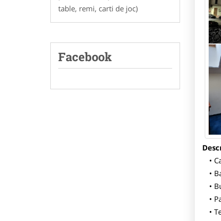
table, remi, carti de joc)
Facebook
Descr
C
B
Bu
Pa
Te