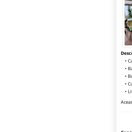
Descr
Ca
Ba
B
Cu
Li
Aceas