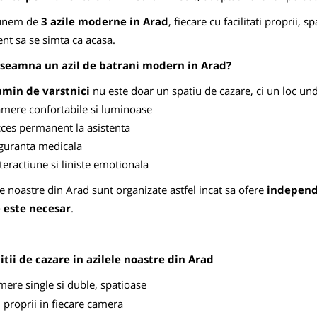
unem de
3 azile moderne in Arad
, fiecare cu facilitati proprii, sp
ent sa se simta ca acasa.
nseamna un azil de batrani modern in Arad?
amin de varstnici
nu este doar un spatiu de cazare, ci un loc und
amere confortabile si luminoase
cces permanent la asistenta
iguranta medicala
teractiune si liniste emotionala
le noastre din Arad sunt organizate astfel incat sa ofere
independe
 este necesar
.
tii de cazare in azilele noastre din Arad
ere single si duble, spatioase
 proprii in fiecare camera