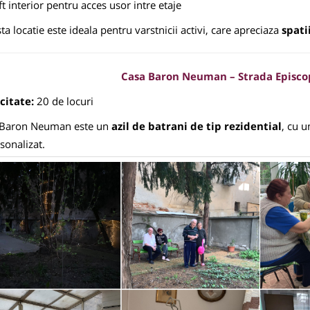
ft interior pentru acces usor intre etaje
ta locatie este ideala pentru varstnicii activi, care apreciaza
spati
Casa Baron Neuman – Strada Episcopi
citate:
20 de locuri
 Baron Neuman este un
azil de batrani de tip rezidential
, cu 
rsonalizat.