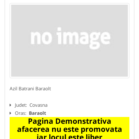
Azil Batrani Baraolt
Judet:
Covasna
Oras:
Baraolt
Pagina Demonstrativa
afacerea nu este promovata
iar locul este liber