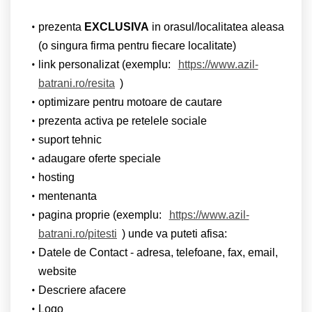
prezenta
EXCLUSIVA
in orasul/localitatea aleasa
(o singura firma pentru fiecare localitate)
link personalizat (exemplu:
https://www.azil-
batrani.ro/resita
)
optimizare pentru motoare de cautare
prezenta activa pe retelele sociale
suport tehnic
adaugare oferte speciale
hosting
mentenanta
pagina proprie (exemplu:
https://www.azil-
batrani.ro/pitesti
) unde va puteti afisa:
Datele de Contact - adresa, telefoane, fax, email,
website
Descriere afacere
Logo