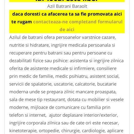
Azil Batrani Baraolt
daca doresti ca afacerea ta sa fie promovata aici
te rugam
contacteaza-ne completand formularul
de aici
Azilul de batrani ofera persoanelor varstnice cazare,
nutritie si hidratare, ingrijire medicala persoanala si
recuperare pentru batrani sau pentru persoane cu
dezabilitati fizice sau psihice: asistenta si ingrijire zilnica
oferita de asistente medicale si infirmiere, consiliere
prin medic de familie, medic psihiatru, asistent social,
servicii de spalatorie, uscatorie, calcatorie, bucatarie
moderna unde se prepara zilnic mancare proaspata,
sala de mese tip restaurant, dotata cu mobilier si vesele
moderne, mijloace de comunicare cu familia prin
telefon si internet, ajutor deplasare interior/exterior,
ingrijire corporala zilnica sau de cate ori este necesar,
kinetoterapie, ortopedie, chirurgie, cardiologie, aplicare