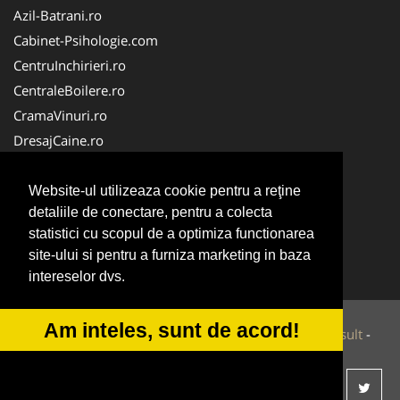
Azil-Batrani.ro
Cabinet-Psihologie.com
CentruInchirieri.ro
CentraleBoilere.ro
CramaVinuri.ro
DresajCaine.ro
Medic-Bun.com
Alpinist-Utilitar.com
Website-ul utilizeaza cookie pentru a reţine
detaliile de conectare, pentru a colecta
Birouri-Cadastru.ro
statistici cu scopul de a optimiza functionarea
FirmaTractariAuto.ro
site-ului si pentru a furniza marketing in baza
Service-Reparatii.com
intereselor dvs.
Am inteles, sunt de acord!
© 2014-2026 Powered by
VilonMedia
&
Tokaido Consult
-
ANPC
SOL