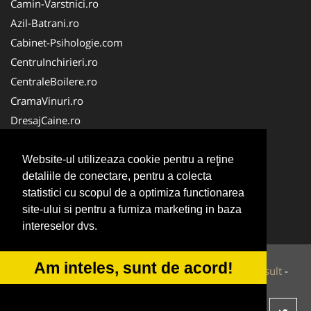
Camin-Varstnici.ro
Azil-Batrani.ro
Cabinet-Psihologie.com
CentruInchirieri.ro
CentraleBoilere.ro
CramaVinuri.ro
DresajCaine.ro
Medic-Bun.com
Alpinist-Utilitar.com
Website-ul utilizeaza cookie pentru a reţine
detaliile de conectare, pentru a colecta
Birouri-Cadastru.ro
statistici cu scopul de a optimiza functionarea
FirmaTractariAuto.ro
site-ului si pentru a furniza marketing in baza
Service-Reparatii.com
intereselor dvs.
Am inteles, sunt de acord!
© 2014-2026 Powered by
VilonMedia
&
Tokaido Consult
-
ANPC
SOL