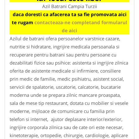
Azil Batrani Campia Turzii
daca doresti ca afacerea ta sa fie promovata aici
te rugam
contacteaza-ne completand formularul
de aici
Azilul de batrani ofera persoanelor varstnice cazare,
nutritie si hidratare, ingrijire medicala persoanala si
recuperare pentru batrani sau pentru persoane cu
dezabilitati fizice sau psihice: asistenta si ingrijire zilnica
oferita de asistente medicale si infirmiere, consiliere
prin medic de familie, medic psihiatru, asistent social,
servicii de spalatorie, uscatorie, calcatorie, bucatarie
moderna unde se prepara zilnic mancare proaspata,
sala de mese tip restaurant, dotata cu mobilier si vesele
moderne, mijloace de comunicare cu familia prin
telefon si internet, ajutor deplasare interior/exterior,
ingrijire corporala zilnica sau de cate ori este necesar,
kinetoterapie, ortopedie, chirurgie, cardiologie, aplicare