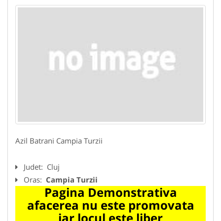
Azil Batrani Campia Turzii
Judet:
Cluj
Oras:
Campia Turzii
Pagina Demonstrativa
afacerea nu este promovata
iar locul este liber