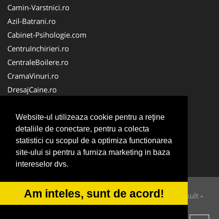
Camin-Varstnici.ro
Azil-Batrani.ro
Cabinet-Psihologie.com
CentruInchirieri.ro
CentraleBoilere.ro
CramaVinuri.ro
DresajCaine.ro
Medic-Bun.com
Alpinist-Utilitar.com
Website-ul utilizeaza cookie pentru a reţine
detaliile de conectare, pentru a colecta
Birouri-Cadastru.ro
statistici cu scopul de a optimiza functionarea
FirmaTractariAuto.ro
site-ului si pentru a furniza marketing in baza
Service-Reparatii.com
intereselor dvs.
Am inteles, sunt de acord!
© 2014-2026 Powered by
VilonMedia
&
Tokaido Consult
-
ANPC
SOL