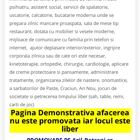
psihiatru, asistent social, servicii de spalatorie,
uscatorie, calcatorie, bucatarie moderna unde se
prepara zilnic mancare proaspata, sala de mese tip
restaurant, dotata cu mobilier si vesele moderne,
mijloace de comunicare cu familia prin telefon si
internet, ajutor deplasare interior/exterior, ingrijire
corporala zilnica sau de cate ori este necesar,
kinetoterapie, ortopedie, chirurgie, cardiologie, aplicare
de creme protectoare si pansamente, administrare
tratamente, organizarea zilelor de nastere, onomastice,
a sarbatorilor de Paste, Craciun, An Nou, jocuri de
societate si petrecerea timpului liber (sah, table, remi,
carti de joc)
Pagina Demonstrativa afacerea
nu este promovata iar locul este
liber
PROMOVARE PE Azil-Batrani.ro