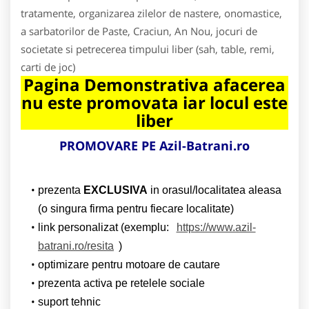
tratamente, organizarea zilelor de nastere, onomastice,
a sarbatorilor de Paste, Craciun, An Nou, jocuri de
societate si petrecerea timpului liber (sah, table, remi,
carti de joc)
Pagina Demonstrativa afacerea
nu este promovata iar locul este
liber
PROMOVARE PE Azil-Batrani.ro
prezenta
EXCLUSIVA
in orasul/localitatea aleasa
(o singura firma pentru fiecare localitate)
link personalizat (exemplu:
https://www.azil-
batrani.ro/resita
)
optimizare pentru motoare de cautare
prezenta activa pe retelele sociale
suport tehnic