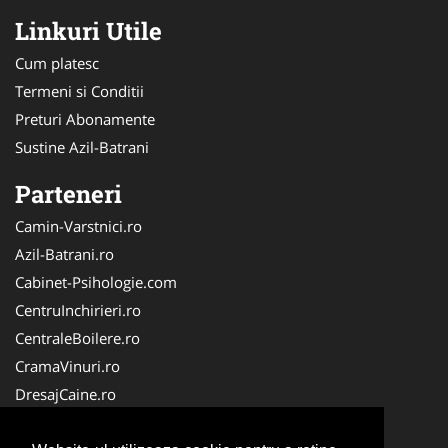
Linkuri Utile
Cum platesc
Termeni si Conditii
Preturi Abonamente
Sustine Azil-Batrani
Parteneri
Camin-Varstnici.ro
Azil-Batrani.ro
Cabinet-Psihologie.com
CentruInchirieri.ro
CentraleBoilere.ro
CramaVinuri.ro
DresajCaine.ro
Medic-Bun.com