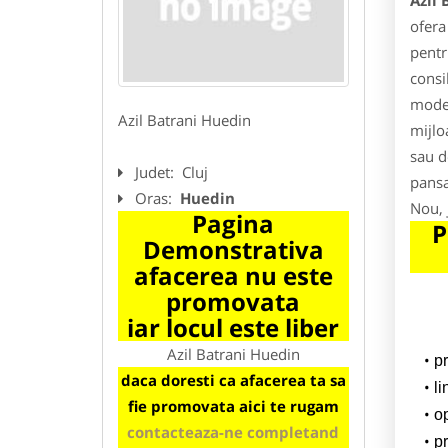
Azil
ofera
pentru
consi
moder
Azil Batrani Huedin
mijlo
sau d
Judet:
Cluj
pansa
Oras:
Huedin
Nou, 
Pagina
P
Demonstrativa
afacerea nu este
promovata
iar locul este liber
Azil Batrani Huedin
p
daca doresti ca afacerea ta sa
l
fie promovata aici te rugam
o
contacteaza-ne completand
pr