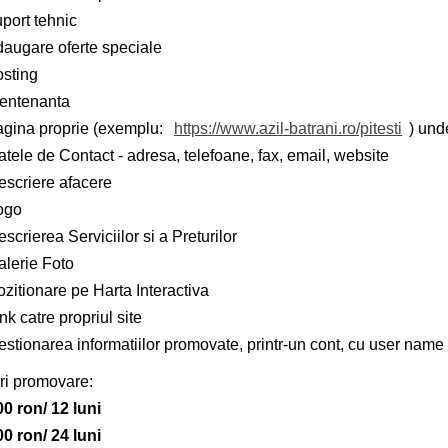
port tehnic
daugare oferte speciale
osting
entenanta
agina proprie (exemplu:
https://www.azil-batrani.ro/pitesti
) und
tele de Contact - adresa, telefoane, fax, email, website
escriere afacere
ogo
scrierea Serviciilor si a Preturilor
alerie Foto
zitionare pe Harta Interactiva
nk catre propriul site
stionarea informatiilor promovate, printr-un cont, cu user name 
ri promovare:
00 ron/ 12 luni
00 ron/ 24 luni