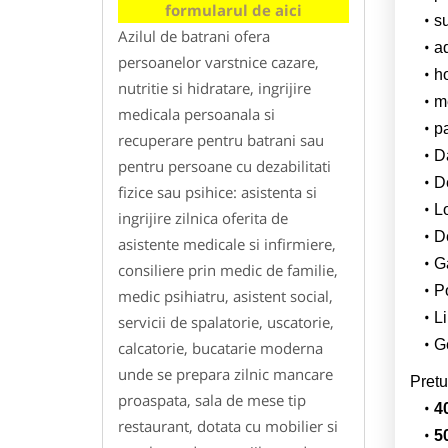
formularul de aici
su
Azilul de batrani ofera
a
persoanelor varstnice cazare,
h
nutritie si hidratare, ingrijire
m
medicala persoanala si
p
recuperare pentru batrani sau
Da
pentru persoane cu dezabilitati
D
fizice sau psihice: asistenta si
L
ingrijire zilnica oferita de
De
asistente medicale si infirmiere,
G
consiliere prin medic de familie,
Po
medic psihiatru, asistent social,
Li
servicii de spalatorie, uscatorie,
Ge
calcatorie, bucatarie moderna
unde se prepara zilnic mancare
Pretu
proaspata, sala de mese tip
4
restaurant, dotata cu mobilier si
5