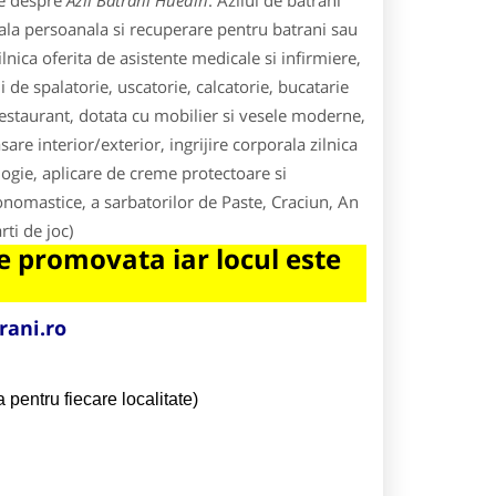
le despre
Azil Batrani Huedin
. Azilul de batrani
icala persoanala si recuperare pentru batrani sau
ilnica oferita de asistente medicale si infirmiere,
i de spalatorie, uscatorie, calcatorie, bucatarie
staurant, dotata cu mobilier si vesele moderne,
are interior/exterior, ingrijire corporala zilnica
logie, aplicare de creme protectoare si
nomastice, a sarbatorilor de Paste, Craciun, An
rti de joc)
 promovata iar locul este
rani.ro
 pentru fiecare localitate)