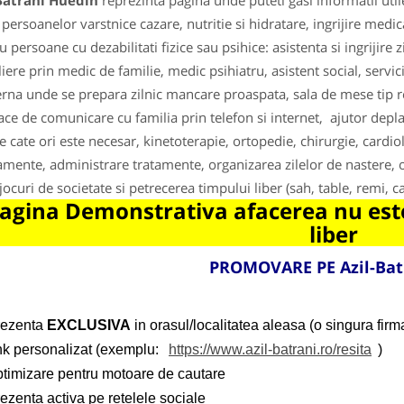
 Batrani Huedin
reprezinta pagina unde puteti gasi informatii uti
 persoanelor varstnice cazare, nutritie si hidratare, ingrijire med
 persoane cu dezabilitati fizice sau psihice: asistenta si ingrijire z
liere prin medic de familie, medic psihiatru, asistent social, servici
na unde se prepara zilnic mancare proaspata, sala de mese tip re
ace de comunicare cu familia prin telefon si internet, ajutor deplas
e cate ori este necesar, kinetoterapie, ortopedie, chirurgie, cardio
mente, administrare tratamente, organizarea zilelor de nastere, o
jocuri de societate si petrecerea timpului liber (sah, table, remi, ca
agina Demonstrativa afacerea nu este
liber
PROMOVARE PE Azil-Bat
rezenta
EXCLUSIVA
in orasul/localitatea aleasa (o singura firma
ink personalizat (exemplu:
https://www.azil-batrani.ro/resita
)
ptimizare pentru motoare de cautare
ezenta activa pe retelele sociale