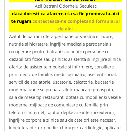
Azil Batrani Odorheiu Secuiesc
daca doresti ca afacerea ta sa fie promovata aici
te rugam
contacteaza-ne completand formularul
de aici
Azilul de batrani ofera persoanelor varstnice cazare,
nutritie si hidratare, ingrijire medicala persoanala si
recuperare pentru batrani sau pentru persoane cu
dezabilitati fizice sau psihice: asistenta si ingrijire zilnica
oferita de asistente medicale si infirmiere, consiliere
prin medic de familie, medic psihiatru, asistent social,
servicii de spalatorie, uscatorie, calcatorie, bucatarie
moderna unde se prepara zilnic mancare proaspata,
sala de mese tip restaurant, dotata cu mobilier si vesele
moderne, mijloace de comunicare cu familia prin
telefon si internet, ajutor deplasare interior/exterior,
ingrijire corporala zilnica sau de cate ori este necesar,
kinetoterapie, ortopedie, chirurgie, cardiologie, aplicare