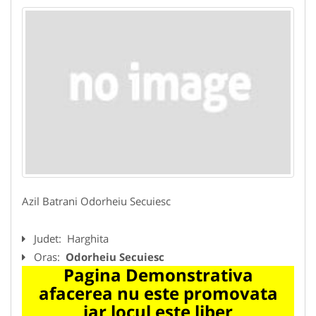
Azil Batrani Odorheiu Secuiesc
Judet:
Harghita
Oras:
Odorheiu Secuiesc
Pagina Demonstrativa
afacerea nu este promovata
iar locul este liber