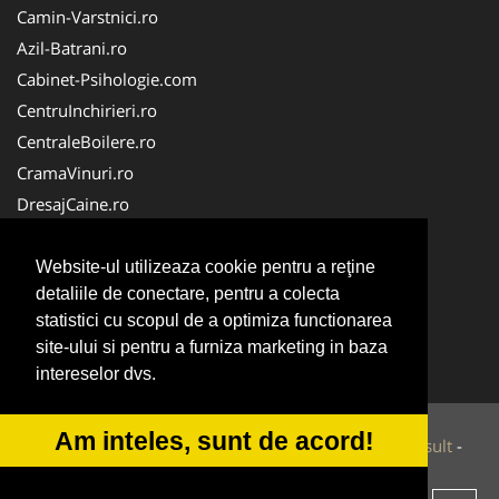
Camin-Varstnici.ro
Azil-Batrani.ro
Cabinet-Psihologie.com
CentruInchirieri.ro
CentraleBoilere.ro
CramaVinuri.ro
DresajCaine.ro
Medic-Bun.com
Alpinist-Utilitar.com
Website-ul utilizeaza cookie pentru a reţine
detaliile de conectare, pentru a colecta
Birouri-Cadastru.ro
statistici cu scopul de a optimiza functionarea
FirmaTractariAuto.ro
site-ului si pentru a furniza marketing in baza
Service-Reparatii.com
intereselor dvs.
Am inteles, sunt de acord!
© 2014-2026 Powered by
VilonMedia
&
Tokaido Consult
-
ANPC
SOL