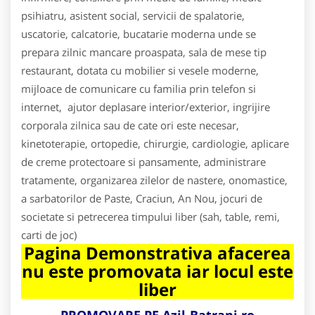
psihiatru, asistent social, servicii de spalatorie,
uscatorie, calcatorie, bucatarie moderna unde se
prepara zilnic mancare proaspata, sala de mese tip
restaurant, dotata cu mobilier si vesele moderne,
mijloace de comunicare cu familia prin telefon si
internet, ajutor deplasare interior/exterior, ingrijire
corporala zilnica sau de cate ori este necesar,
kinetoterapie, ortopedie, chirurgie, cardiologie, aplicare
de creme protectoare si pansamente, administrare
tratamente, organizarea zilelor de nastere, onomastice,
a sarbatorilor de Paste, Craciun, An Nou, jocuri de
societate si petrecerea timpului liber (sah, table, remi,
carti de joc)
Pagina Demonstrativa afacerea
nu este promovata iar locul este
liber
PROMOVARE PE Azil-Batrani.ro