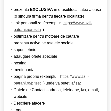
prezenta
EXCLUSIVA
in orasul/localitatea aleasa
(o singura firma pentru fiecare localitate)
link personalizat (exemplu:
https://www.azil-
batrani.ro/resita
)
optimizare pentru motoare de cautare
prezenta activa pe retelele sociale
suport tehnic
adaugare oferte speciale
hosting
mentenanta
pagina proprie (exemplu:
https://www.azil-
batrani.ro/pitesti
) unde va puteti afisa:
Datele de Contact - adresa, telefoane, fax, email,
website
Descriere afacere
Logo