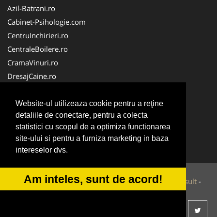
Azil-Batrani.ro
Cabinet-Psihologie.com
CentruInchirieri.ro
CentraleBoilere.ro
CramaVinuri.ro
DresajCaine.ro
Medic-Bun.com
Alpinist-Utilitar.com
Website-ul utilizeaza cookie pentru a reţine
detaliile de conectare, pentru a colecta
Birouri-Cadastru.ro
statistici cu scopul de a optimiza functionarea
FirmaTractariAuto.ro
site-ului si pentru a furniza marketing in baza
Service-Reparatii.com
intereselor dvs.
Am inteles, sunt de acord!
© 2014-2026 Powered by
VilonMedia
&
Tokaido Consult
-
ANPC
SOL