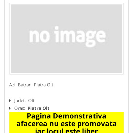
Azil Batrani Piatra Olt
Judet:
Olt
Oras:
Piatra Olt
Pagina Demonstrativa
afacerea nu este promovata
iar locul este liber