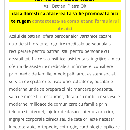
Azil Batrani Piatra Olt
daca doresti ca afacerea ta sa fie promovata aici
te rugam
contacteaza-ne completand formularul
de aici
Azilul de batrani ofera persoanelor varstnice cazare,
nutritie si hidratare, ingrijire medicala persoanala si
recuperare pentru batrani sau pentru persoane cu
dezabilitati fizice sau psihice: asistenta si ingrijire zilnica
oferita de asistente medicale si infirmiere, consiliere
prin medic de familie, medic psihiatru, asistent social,
servicii de spalatorie, uscatorie, calcatorie, bucatarie
moderna unde se prepara zilnic mancare proaspata,
sala de mese tip restaurant, dotata cu mobilier si vesele
moderne, mijloace de comunicare cu familia prin
telefon si internet, ajutor deplasare interior/exterior,
ingrijire corporala zilnica sau de cate ori este necesar,
kinetoterapie, ortopedie, chirurgie, cardiologie, aplicare