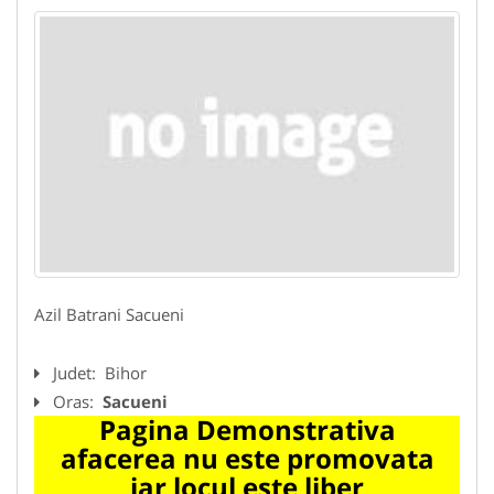
Azil Batrani Sacueni
Judet:
Bihor
Oras:
Sacueni
Pagina Demonstrativa
afacerea nu este promovata
iar locul este liber