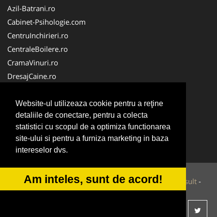
Azil-Batrani.ro
Cabinet-Psihologie.com
CentruInchirieri.ro
CentraleBoilere.ro
CramaVinuri.ro
DresajCaine.ro
Medic-Bun.com
Alpinist-Utilitar.com
Website-ul utilizeaza cookie pentru a reţine
detaliile de conectare, pentru a colecta
Birouri-Cadastru.ro
statistici cu scopul de a optimiza functionarea
FirmaTractariAuto.ro
site-ului si pentru a furniza marketing in baza
Service-Reparatii.com
intereselor dvs.
Am inteles, sunt de acord!
© 2014-2026 Powered by
VilonMedia
&
Tokaido Consult
-
ANPC
SOL