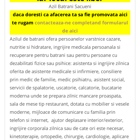
Azil Batrani Sacueni
daca doresti ca afacerea ta sa fie promovata aici
te rugam
contacteaza-ne completand formularul
de aici
Azilul de batrani ofera persoanelor varstnice cazare,
nutritie si hidratare, ingrijire medicala persoanala si
recuperare pentru batrani sau pentru persoane cu
dezabilitati fizice sau psihice: asistenta si ingrijire zilnica
oferita de asistente medicale si infirmiere, consiliere
prin medic de familie, medic psihiatru, asistent social,
servicii de spalatorie, uscatorie, calcatorie, bucatarie
moderna unde se prepara zilnic mancare proaspata,
sala de mese tip restaurant, dotata cu mobilier si vesele
moderne, mijloace de comunicare cu familia prin
telefon si internet, ajutor deplasare interior/exterior,
ingrijire corporala zilnica sau de cate ori este necesar,
kinetoterapie, ortopedie, chirurgie, cardiologie, aplicare