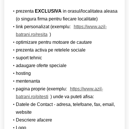
prezenta
EXCLUSIVA
in orasul/localitatea aleasa
(o singura firma pentru fiecare localitate)
link personalizat (exemplu:
https://www.azil-
batrani.ro/resita
)
optimizare pentru motoare de cautare
prezenta activa pe retelele sociale
suport tehnic
adaugare oferte speciale
hosting
mentenanta
pagina proprie (exemplu:
https://www.azil-
batrani.ro/pitesti
) unde va puteti afisa:
Datele de Contact - adresa, telefoane, fax, email,
website
Descriere afacere
Logo