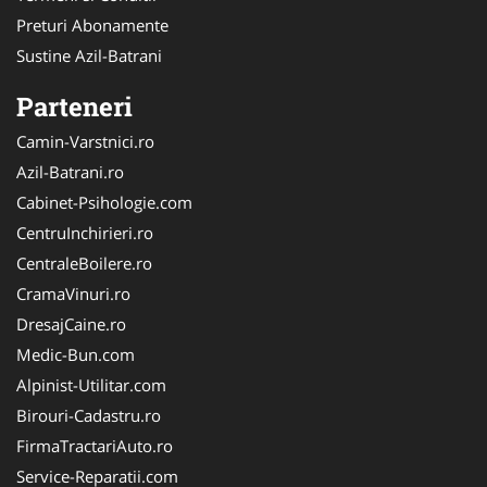
Preturi Abonamente
Sustine Azil-Batrani
Parteneri
Camin-Varstnici.ro
Azil-Batrani.ro
Cabinet-Psihologie.com
CentruInchirieri.ro
CentraleBoilere.ro
CramaVinuri.ro
DresajCaine.ro
Medic-Bun.com
Alpinist-Utilitar.com
Birouri-Cadastru.ro
FirmaTractariAuto.ro
Service-Reparatii.com