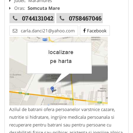
Judet:
Maramures
Oras:
Somcuta Mare
0744131042
0758467046
carla.danci21@yahoo.com
Facebook
Azilul de batrani ofera persoanelor varstnice cazare,
nutritie si hidratare, ingrijire medicala persoanala si
recuperare pentru batrani sau pentru persoane cu
dezabilitati fizice sau psihice: asistenta si ingrijire zilnica