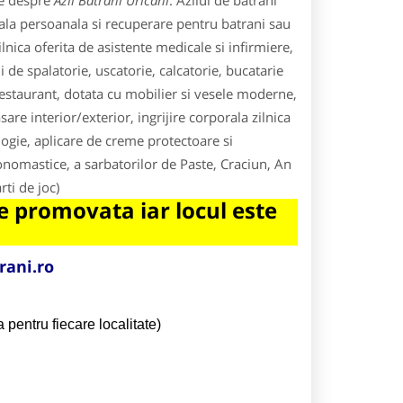
le despre
Azil Batrani Uricani
. Azilul de batrani
icala persoanala si recuperare pentru batrani sau
ilnica oferita de asistente medicale si infirmiere,
i de spalatorie, uscatorie, calcatorie, bucatarie
staurant, dotata cu mobilier si vesele moderne,
are interior/exterior, ingrijire corporala zilnica
logie, aplicare de creme protectoare si
nomastice, a sarbatorilor de Paste, Craciun, An
rti de joc)
 promovata iar locul este
rani.ro
 pentru fiecare localitate)