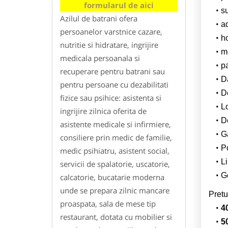
formularul de aici
su
Azilul de batrani ofera
a
persoanelor varstnice cazare,
h
nutritie si hidratare, ingrijire
m
medicala persoanala si
p
recuperare pentru batrani sau
Da
pentru persoane cu dezabilitati
D
fizice sau psihice: asistenta si
L
ingrijire zilnica oferita de
De
asistente medicale si infirmiere,
G
consiliere prin medic de familie,
Po
medic psihiatru, asistent social,
Li
servicii de spalatorie, uscatorie,
Ge
calcatorie, bucatarie moderna
unde se prepara zilnic mancare
Pretu
proaspata, sala de mese tip
4
restaurant, dotata cu mobilier si
5