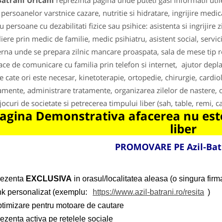
Batrani Uricani
reprezinta pagina unde puteti gasi informatii uti
 persoanelor varstnice cazare, nutritie si hidratare, ingrijire med
 persoane cu dezabilitati fizice sau psihice: asistenta si ingrijire z
liere prin medic de familie, medic psihiatru, asistent social, servici
na unde se prepara zilnic mancare proaspata, sala de mese tip re
ace de comunicare cu familia prin telefon si internet, ajutor deplas
e cate ori este necesar, kinetoterapie, ortopedie, chirurgie, cardio
mente, administrare tratamente, organizarea zilelor de nastere, o
jocuri de societate si petrecerea timpului liber (sah, table, remi, ca
agina Demonstrativa afacerea nu este
liber
PROMOVARE PE Azil-Bat
rezenta
EXCLUSIVA
in orasul/localitatea aleasa (o singura firma
ink personalizat (exemplu:
https://www.azil-batrani.ro/resita
)
ptimizare pentru motoare de cautare
ezenta activa pe retelele sociale