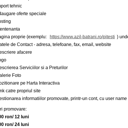
port tehnic
daugare oferte speciale
osting
entenanta
agina proprie (exemplu:
https://www.azil-batrani.ro/pitesti
) und
tele de Contact - adresa, telefoane, fax, email, website
escriere afacere
ogo
scrierea Serviciilor si a Preturilor
alerie Foto
zitionare pe Harta Interactiva
nk catre propriul site
stionarea informatiilor promovate, printr-un cont, cu user name 
ri promovare:
00 ron/ 12 luni
00 ron/ 24 luni