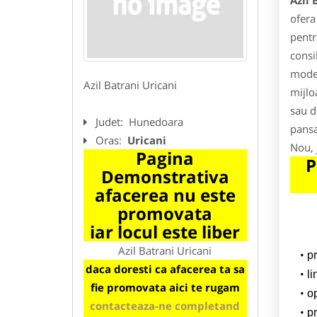
Azil 
ofera
pentru
consi
moder
Azil Batrani Uricani
mijlo
sau d
Judet:
Hunedoara
pansa
Oras:
Uricani
Nou, 
Pagina
P
Demonstrativa
afacerea nu este
promovata
iar locul este liber
Azil Batrani Uricani
p
daca doresti ca afacerea ta sa
l
fie promovata aici te rugam
o
contacteaza-ne completand
pr