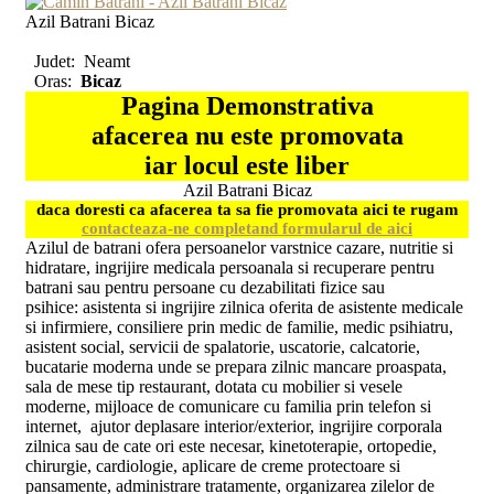
Azil Batrani Bicaz
Judet:
Neamt
Oras:
Bicaz
Pagina Demonstrativa
afacerea nu este promovata
iar locul este liber
Azil Batrani Bicaz
daca doresti ca afacerea ta sa fie promovata aici te rugam
contacteaza-ne completand formularul de aici
Azilul de batrani ofera persoanelor varstnice cazare, nutritie si
hidratare, ingrijire medicala persoanala si recuperare pentru
batrani sau pentru persoane cu dezabilitati fizice sau
psihice: asistenta si ingrijire zilnica oferita de asistente medicale
si infirmiere, consiliere prin medic de familie, medic psihiatru,
asistent social, servicii de spalatorie, uscatorie, calcatorie,
bucatarie moderna unde se prepara zilnic mancare proaspata,
sala de mese tip restaurant, dotata cu mobilier si vesele
moderne, mijloace de comunicare cu familia prin telefon si
internet, ajutor deplasare interior/exterior, ingrijire corporala
zilnica sau de cate ori este necesar, kinetoterapie, ortopedie,
chirurgie, cardiologie, aplicare de creme protectoare si
pansamente, administrare tratamente, organizarea zilelor de