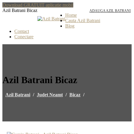
Download GRATUIT aplicatie mobil
Azil Batrani Bicaz
ADAUGA AZIL BATRANI
Home
Cauta Azil Batrani
Blog
Contact
Conectare
Azil Batrani Bicaz
Azil Batrani
/
Judet Neamt
/
Bicaz
/