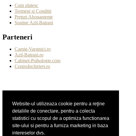
Cum platesc
Termeni si Conditii
Preturi Abonamente
Sustine Azil-Batrani
Parteneri
Camin-Varstnici.ro
Azil-Batrani.ro
Cabinet-Psihologie.com
CentruInchirieri.ro
CentraleBoilere.ro
CramaVinuri.ro
Website-ul utilizeaza cookie pentru a reţine
DresajCaine.ro
Medic-Bun.com
detaliile de conectare, pentru a colecta
statistici cu scopul de a optimiza functionarea
site-ului si pentru a furniza marketing in baza
intereselor dvs.