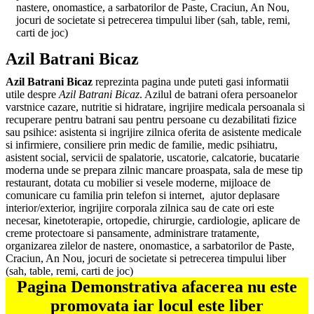
nastere, onomastice, a sarbatorilor de Paste, Craciun, An Nou,
jocuri de societate si petrecerea timpului liber (sah, table, remi,
carti de joc)
Azil Batrani Bicaz
Azil Batrani Bicaz
reprezinta pagina unde puteti gasi informatii
utile despre
Azil Batrani Bicaz
. Azilul de batrani ofera persoanelor
varstnice cazare, nutritie si hidratare, ingrijire medicala persoanala si
recuperare pentru batrani sau pentru persoane cu dezabilitati fizice
sau psihice: asistenta si ingrijire zilnica oferita de asistente medicale
si infirmiere, consiliere prin medic de familie, medic psihiatru,
asistent social, servicii de spalatorie, uscatorie, calcatorie, bucatarie
moderna unde se prepara zilnic mancare proaspata, sala de mese tip
restaurant, dotata cu mobilier si vesele moderne, mijloace de
comunicare cu familia prin telefon si internet, ajutor deplasare
interior/exterior, ingrijire corporala zilnica sau de cate ori este
necesar, kinetoterapie, ortopedie, chirurgie, cardiologie, aplicare de
creme protectoare si pansamente, administrare tratamente,
organizarea zilelor de nastere, onomastice, a sarbatorilor de Paste,
Craciun, An Nou, jocuri de societate si petrecerea timpului liber
(sah, table, remi, carti de joc)
Pagina Demonstrativa afacerea nu este
promovata iar locul este liber